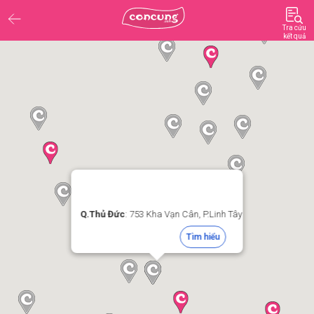
Tra cứu
kết quả
Q.Thủ Đức
: 753 Kha Vạn Cân, P.Linh Tây
Tìm hiểu